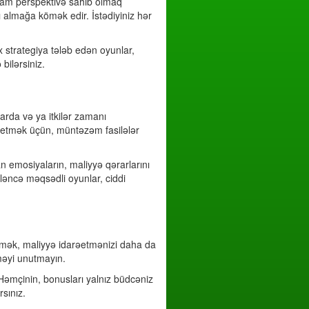
ğlam perspektivə sahib olmaq
ı almağa kömək edir. İstədiyiniz hər
 strategiya tələb edən oyunlar,
bilərsiniz.
rda və ya itkilər zamanı
ə etmək üçün, müntəzəm fasilələr
 emosiyaların, maliyyə qərarlarını
ləncə məqsədli oyunlar, ciddi
etmək, maliyyə idarəetmənizi daha da
nməyi unutmayın.
 Həmçinin, bonusları yalnız büdcəniz
rsınız.