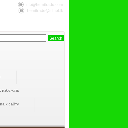
info@hemitrade.com
hemitrade@sltnet.lk
м
х избежать
па к сайту