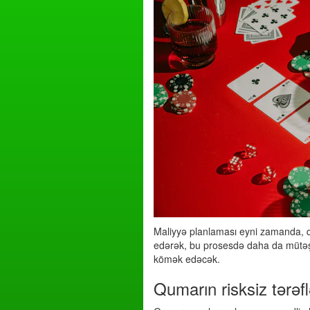
Maliyyə planlaması eyni zamanda, qa
edərək, bu prosesdə daha da mütəşə
kömək edəcək.
Qumarın risksiz tərəfl