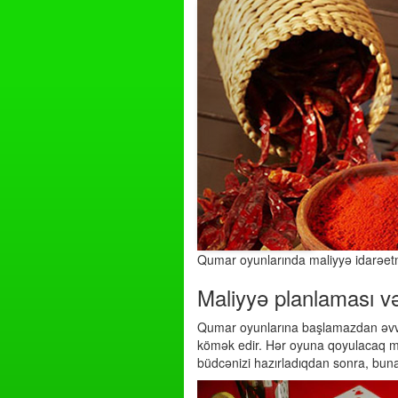
Qumar oyunlarında maliyyə idarəetm
Maliyyə planlaması və
Qumar oyunlarına başlamazdan əvvəl
kömək edir. Hər oyuna qoyulacaq m
büdcənizi hazırladıqdan sonra, bun